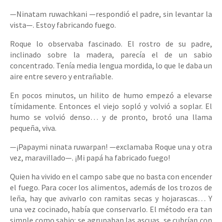
—Ninatam ruwachkani —respondió el padre, sin levantar la
vista—. Estoy fabricando fuego.
Roque lo observaba fascinado. El rostro de su padre,
inclinado sobre la madera, parecía el de un sabio
concentrado. Tenía media lengua mordida, lo que le daba un
aire entre severo y entrañable.
En pocos minutos, un hilito de humo empezó a elevarse
tímidamente. Entonces el viejo sopló y volvió a soplar. El
humo se volvió denso… y de pronto, brotó una llama
pequeña, viva.
—¡Papaymi ninata ruwarpan! —exclamaba Roque una y otra
vez, maravillado—. ¡Mi papá ha fabricado fuego!
Quien ha vivido en el campo sabe que no basta con encender
el fuego. Para cocer los alimentos, además de los trozos de
leña, hay que avivarlo con ramitas secas y hojarascas… Y
una vez cocinado, había que conservarlo. El método era tan
simple como sabio: se agrupaban las ascuas, se cubrían con