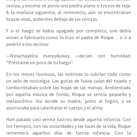
ceniza, y encima se ponía una piedra plana o trozos de teja.
A la mañana siguiente, al removerlo, aún se encontraban
brasas vivas, ardientes debajo de las cenizas.
Y si el fuego se había apagado por completo, uno debía
volver a fabricarlo como lo hizo el padre de Roque… o ir a
pedirlo a los vecinos:
—Ninachaykita manuykuway —decían con humildad:
“Préstame un poco de tu fuego”.
En los meses lluviosos, las neblinas lo cubrían todo como
un velo de nostalgia. Las gotas de lluvia caían del tejado y
tamborileaban sobre las hojas de las malvas. Ambientado
por aquella música de fondo, Roque se sentía pequeño y
melancólico. Iba donde su madre, junto al fogón, y se
acurrucaba para calentarse el cuerpo y el alma.
Han pasado casi veinte lustros desde aquella infancia. Con
los tiempos, con las oscuridades y las luces de la vida, Roque
rememora aquellos días de tierna infancia. Con la