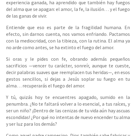
experiencia ganada, ha aprendido que también hay fuegos
del alma que se apagan: el amor, la fe, la ilusión… y el fuego
de las ganas de vivir.
Entiende que eso es parte de la fragilidad humana. En
efecto, sin darnos cuenta, nos vamos enfriando. Pactamos
con la mediocridad, con la tibieza, con la rutina. El alma ya
no arde como antes, se ha extinto el fuego del amor.
Si oras y le pides con fe, obrando además pequeños
sacrificios —vencer tu carácter, sonreír, aunque te cueste,
decir palabras suaves que reemplacen tus heridas—, en esos
gestos sencillos, si dejas a Jesús soplar su fuego en tu
alma… recuperarás el fuego del amor.
Y tú, quizás hoy te encuentres apagado, sumido en la
penumbra. ¿No te faltará volver a lo esencial, a tus raíces, y
ser un niño? ¡Dentro de las cenizas de tu vida aún hay ascuas
escondidas! ¿Por qué no intentas de nuevo encender tu alma
y ser luz para los demás?
Como aquel padre campesino, Dios también sabe fabricar y